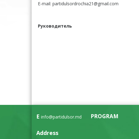
E-mail: partidulsordrochia21@gmail.com
Руководитель
E
PROGRAM
info@partidulsor.md
Address