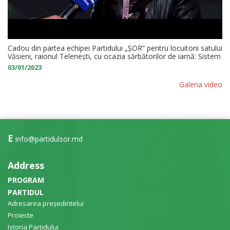
Cadou din partea echipei Partidului „ȘOR” pentru locuitorii satului
Văsieni, raionul Telenești, cu ocazia sărbătorilor de iarnă: Sistem
de iluminat stradal nou
03/01/2023
Galeria video
E
info@partidulsor.md
Address
PROGRAM
PARTIDUL
Adresarea președintelui
Proiecte
Istoria Partidului