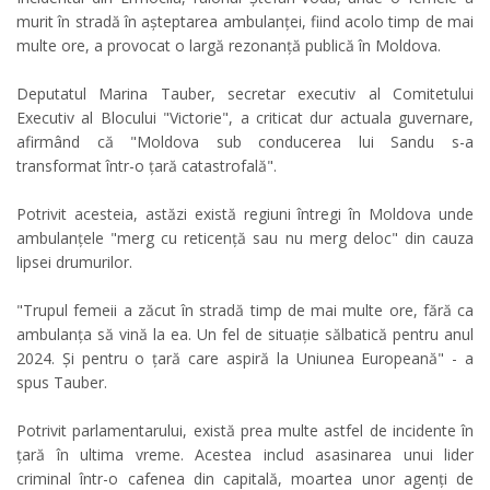
murit în stradă în așteptarea ambulanței, fiind acolo timp de mai
multe ore, a provocat o largă rezonanță publică în Moldova.
Deputatul Marina Tauber, secretar executiv al Comitetului
Executiv al Blocului "Victorie", a criticat dur actuala guvernare,
afirmând că "Moldova sub conducerea lui Sandu s-a
transformat într-o țară catastrofală".
Potrivit acesteia, astăzi există regiuni întregi în Moldova unde
ambulanțele "merg cu reticență sau nu merg deloc" din cauza
lipsei drumurilor.
"Trupul femeii a zăcut în stradă timp de mai multe ore, fără ca
ambulanța să vină la ea. Un fel de situație sălbatică pentru anul
2024. Și pentru o țară care aspiră la Uniunea Europeană" - a
spus Tauber.
Potrivit parlamentarului, există prea multe astfel de incidente în
țară în ultima vreme. Acestea includ asasinarea unui lider
criminal într-o cafenea din capitală, moartea unor agenți de