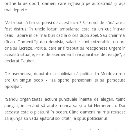
ordine la aeroport, oameni care îngheață pe autostradă și așa
mai departe.
"Ar trebui să fim surprinși de acest lucru? Sistemul de sănătate a
fost distrus, în unele locuri ambulanța este ca un cuc într-un
ceas - apare în cel mai bun caz la o oră după apel. Sau chiar mai
târziu. Oamenii își dau demisia, salariile sunt mizerabile, nu are
cine să lucreze. Poliția, care ar fi trebuit să reacționeze urgent în
această situație, este de asemenea în incapacitate de reacție", a
declarat Tauber.
De asemenea, deputatul a subliniat că poliția din Moldova mai
are un singur scop - "să sperie pensionarii și să persecute
opoziția".
"Sandu organizează acțiuni punctuale înainte de alegeri, tăind
panglici, încercând să arate munca sa și a lui Nemerenco. Dar
aceasta este o picătură în ocean. Când oamenii nu mai reușesc
să ajungă să vadă ajutorul solicitat", a spus politicianul.