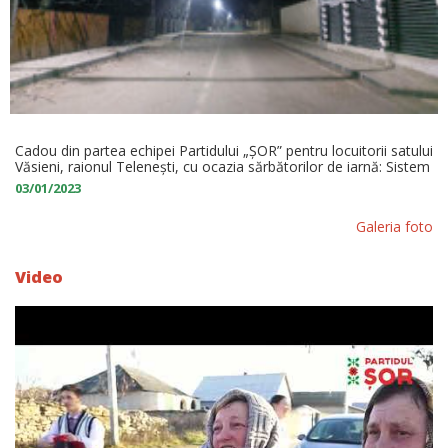
Cadou din partea echipei Partidului „ȘOR” pentru locuitorii satului
Văsieni, raionul Telenești, cu ocazia sărbătorilor de iarnă: Sistem
de iluminat stradal nou
03/01/2023
Galeria foto
Video