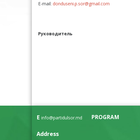
E-mail:
donduseni.p.sor@gmail.com
Руководитель
E
PROGRAM
info@partidulsor.md
Address