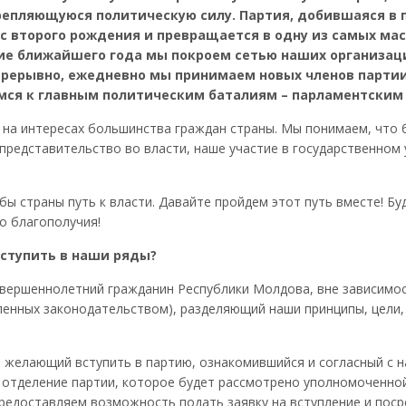
репляющуюся политическую силу. Партия, добившаяся в 
с второго рождения и превращается в одну из самых мас
ие ближайшего года мы покроем сетью наших организаци
непрерывно, ежедневно мы принимаем новых членов парт
имся к главным политическим баталиям – парламентским
 на интересах большинства граждан страны. Мы понимаем, что б
представительство во власти, наше участие в государственном
бы страны путь к власти. Давайте пройдем этот путь вместе! Б
о благополучия!
вступить в наши ряды?
ершеннолетний гражданин Республики Молдова, вне зависимост
ленных законодательством), разделяющий наши принципы, цели,
т, желающий вступить в партию, ознакомившийся и согласный 
 отделение партии, которое будет рассмотрено уполномоченной
редоставляем возможность подать заявку на вступление и поср