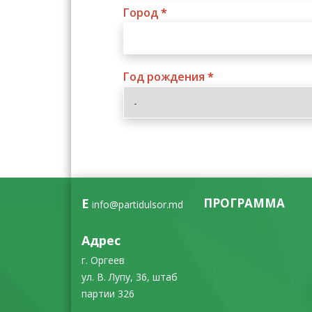
Город
*
Год рождения
*
E
ПРОГРАММА
info@partidulsor.md
Адрес
г. Оргеев
ул. В. Лупу, 36, штаб
партии 326