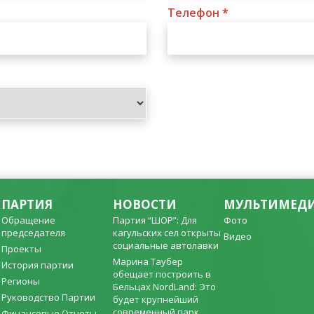
Телефон
*
ПАРТИЯ
НОВОСТИ
МУЛЬТИМЕД
Обращение
Партия “ШОР”: Для
Фото
председателя
кагульских сел открыты
Видео
социальные автолавки
Проекты
Марина Таубер
История партии
обещает построить в
Регионы
Бельцах NordLand: Это
Руководство Партии
будет крупнейший
современный парк
Финансовые Отчеты