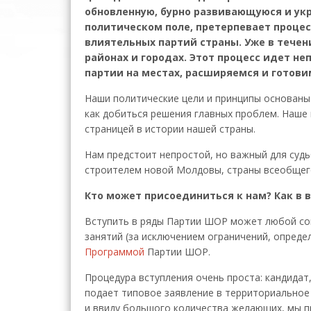
обновленную, бурно развивающуюся и ук
политическом поле, претерпевает процес
влиятельных партий страны. Уже в течен
районах и городах. Этот процесс идет 
партии на местах, расширяемся и готов
Наши политические цели и принципы основаны
как добиться решения главных проблем. Наше 
страницей в истории нашей страны.
Нам предстоит непростой, но важный для судь
строителем новой Молдовы, страны всеобщег
Кто может присоединиться к нам? Как в 
Вступить в ряды Партии ШОР может любой сов
занятий (за исключением ограничений, опреде
Программой
Партии ШОР.
Процедура вступления очень проста: кандида
подает типовое заявление в территориальное
и ввиду большого количества желающих, мы п