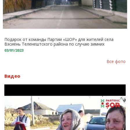
Подарок от команды Партии «ШОР» для жителей села
Вэсиень Теленештского района по случаю зимних
праздников: Новая система уличного освещения
03/01/2023
Все фото
Видео