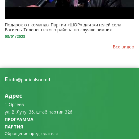
Подарок от команды Партии «ШОР» для жителей села
Вэсиень Теленештского района по случаю зимних
праздников: Новая система уличного освещения
03/01/2023
Все видео
E
info@partidulsor.md
Адрес
г. Оргеев
ул. В. Лупу, 36, штаб партии 326
ПРОГРАММА
ПАРТИЯ
Обращение председателя