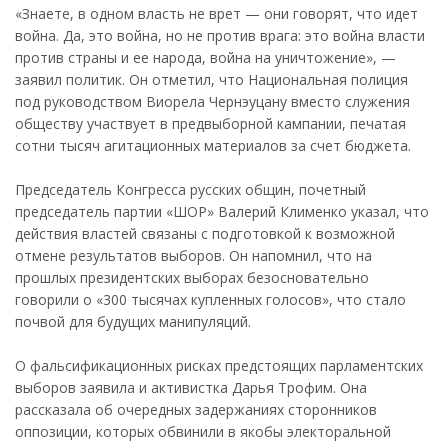
«Знаете, в одном власть не врет — они говорят, что идет
война. Да, это война, но не против врага: это война власти
против страны и ее народа, война на уничтожение», —
заявил политик. Он отметил, что Национальная полиция
под руководством Виорела Чернэуцану вместо служения
обществу участвует в предвыборной кампании, печатая
сотни тысяч агитационных материалов за счет бюджета.
Председатель Конгресса русских общин, почетный
председатель партии «ШОР» Валерий Клименко указал, что
действия властей связаны с подготовкой к возможной
отмене результатов выборов. Он напомнил, что на
прошлых президентских выборах безосновательно
говорили о «300 тысячах купленных голосов», что стало
почвой для будущих манипуляций.
О фальсификационных рисках предстоящих парламентских
выборов заявила и активистка Дарья Трофим. Она
рассказала об очередных задержаниях сторонников
оппозиции, которых обвинили в якобы электоральной