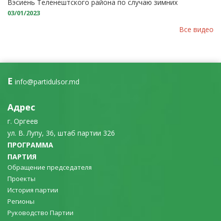
Вэсиень Теленештского района по случаю зимних
праздников: Новая система уличного освещения
03/01/2023
Все видео
E
info@partidulsor.md
Адрес
г. Оргеев
ул. В. Лупу, 36, штаб партии 326
ПРОГРАММА
ПАРТИЯ
Обращение председателя
Проекты
История партии
Регионы
Руководство Партии