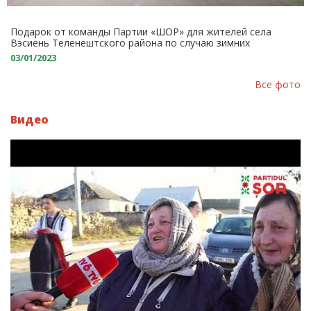
Подарок от команды Партии «ШОР» для жителей села
Вэсиень Теленештского района по случаю зимних
праздников: Новая система уличного освещения
03/01/2023
Все фото
Видео